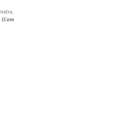
matra,
.
(Com