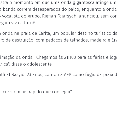
 mostra o momento em que uma onda gigantesca atinge u
da banda correm desesperados do palco, enquanto a ond
ocalista do grupo, Riefian Fajarsyah, anunciou, sem con
rganizava a turnê.
onda na praia de Carita, um popular destino turístico da
ro de destruição, com pedaços de telhados, madeira e ár
imação da onda. "Chegamos às 21H00 para as férias e log
ica", disse o adolescente.
tfi al Rasyid, 23 anos, contou à AFP como fugiu da praia 
e corri o mais rápido que consegui".