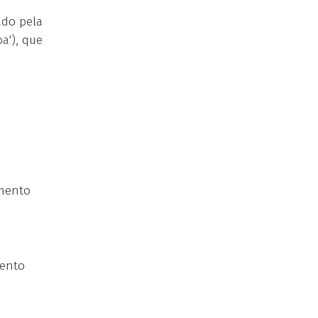
ado pela
a'), que
umento
mento