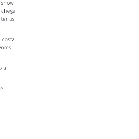
m show
a chega
ter as
 costa
vores
o a
de