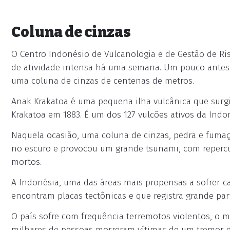
Coluna de cinzas
O Centro Indonésio de Vulcanologia e de Gestão de Ri
de atividade intensa há uma semana. Um pouco antes
uma coluna de cinzas de centenas de metros.
Anak Krakatoa é uma pequena ilha vulcânica que surg
Krakatoa em 1883. É um dos 127 vulcões ativos da Indo
Naquela ocasião, uma coluna de cinzas, pedra e fumaça
no escuro e provocou um grande tsunami, com repercu
mortos.
A Indonésia, uma das áreas mais propensas a sofrer cat
encontram placas tectônicas e que registra grande par
O país sofre com frequência terremotos violentos, o m
milhares de pessoas morreram vítimas de um tremor e