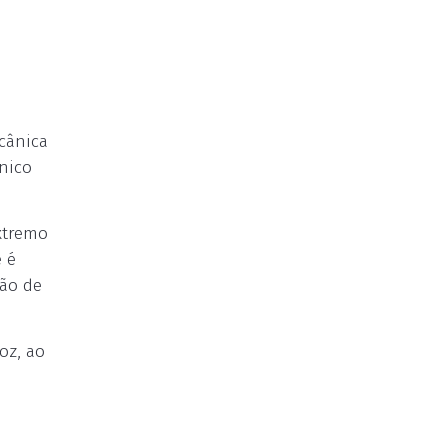
cânica
ânico
extremo
e é
tão de
oz, ao