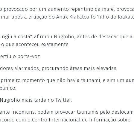
do provocado por um aumento repentino da maré, provoc
r após a erupção do Anak Krakatoa (o 'filho do Krakato
ngiu a costa", afirmou Nugroho, antes de destacar que a
r o que aconteceu exatamente.
rtiu o porta-voz.
dores alarmados, procurando áreas mais elevadas.
m primeiro momento que não havia tsunami, e sim um a
pânico.
Nugroho mais tarde no Twitter.
amente incomuns, podem provocar tsunamis pelo desloca
acordo com o Centro Internacional de Informação sobre