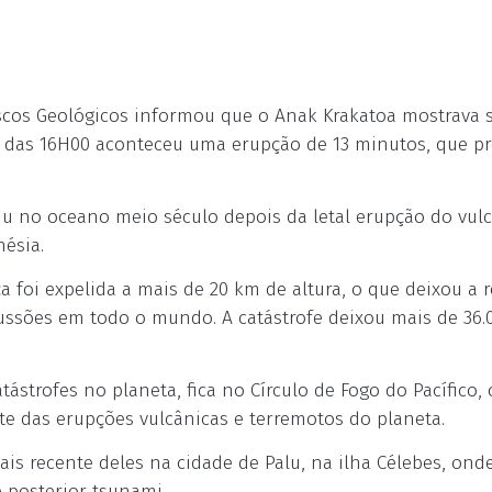
scos Geológicos informou que o Anak Krakatoa mostrava s
 das 16H00 aconteceu uma erupção de 13 minutos, que p
iu no oceano meio século depois da letal erupção do vul
nésia.
 foi expelida a mais de 20 km de altura, o que deixou a 
ssões em todo o mundo. A catástrofe deixou mais de 36.
ástrofes no planeta, fica no Círculo de Fogo do Pacífico,
te das erupções vulcânicas e terremotos do planeta.
ais recente deles na cidade de Palu, na ilha Célebes, ond
 posterior tsunami.