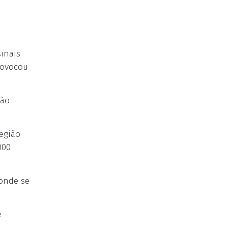
inais
rovocou
cão
região
000
 onde se
e