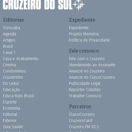
Editorias
Expediente
Sorocaba
Expediente
Agenda
Projeto Memória
Artigos
Política de Privacidade
Brasil
Fale conosco
Canal 1
Casa e Acabamento
Fale com o Cruzeiro
Cinema
Atendimento ao Assinante
Condomínios
Anuncie no Cruzeiro
Cruzeirinho
Anuncie no ClassiCruzeiro
Do Leitor
Publicidade Legal
Educação
Repórter Cidadão
Educa Mais Brasil
Trabalhe Conosco
Esporte
Parceiros
Economia
Editorial
ClassiCruzeiro
Exterior
CruzeiroCard
Guia Saúde
Cruzeiro FM 92.3