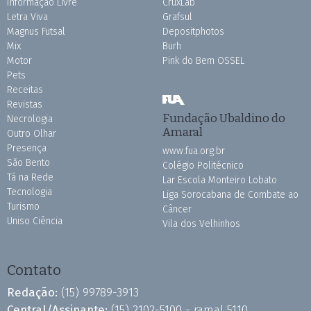
Informação Livre
CruxLab
Letra Viva
Grafsul
Magnus Futsal
Depositphotos
Mix
Burh
Motor
Pink do Bem OSSEL
Pets
Receitas
Revistas
Fundação Ubaldino do
Necrologia
Amaral
Outro Olhar
Presença
www.fua.org.br
São Bento
Colégio Politécnico
Tá na Rede
Lar Escola Monteiro Lobato
Tecnologia
Liga Sorocabana de Combate ao
Turismo
Câncer
Uniso Ciência
Vila dos Velhinhos
Contato
Redação:
(15) 99789-3913
Central/Assinante:
(15) 2102-5100 - ramal 5110