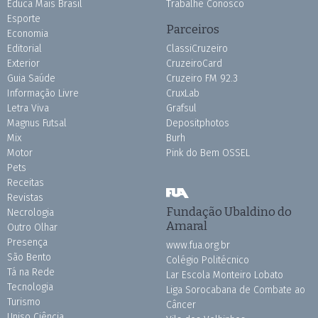
Educa Mais Brasil
Trabalhe Conosco
Esporte
Parceiros
Economia
Editorial
ClassiCruzeiro
Exterior
CruzeiroCard
Guia Saúde
Cruzeiro FM 92.3
Informação Livre
CruxLab
Letra Viva
Grafsul
Magnus Futsal
Depositphotos
Mix
Burh
Motor
Pink do Bem OSSEL
Pets
Receitas
Revistas
Fundação Ubaldino do
Necrologia
Amaral
Outro Olhar
Presença
www.fua.org.br
São Bento
Colégio Politécnico
Tá na Rede
Lar Escola Monteiro Lobato
Tecnologia
Liga Sorocabana de Combate ao
Turismo
Câncer
Uniso Ciência