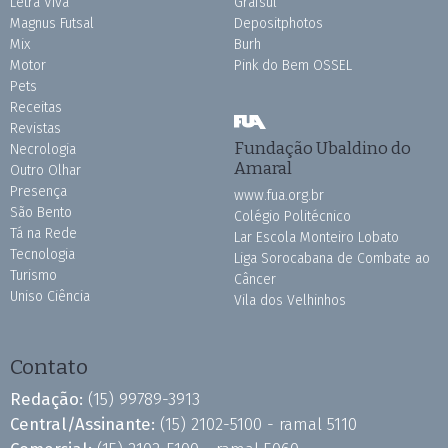
Letra Viva
Grafsul
Magnus Futsal
Depositphotos
Mix
Burh
Motor
Pink do Bem OSSEL
Pets
Receitas
Revistas
Fundação Ubaldino do
Necrologia
Amaral
Outro Olhar
Presença
www.fua.org.br
São Bento
Colégio Politécnico
Tá na Rede
Lar Escola Monteiro Lobato
Tecnologia
Liga Sorocabana de Combate ao
Turismo
Câncer
Uniso Ciência
Vila dos Velhinhos
Contato
Redação:
(15) 99789-3913
Central/Assinante:
(15) 2102-5100 - ramal 5110