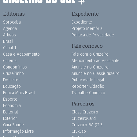
Editorias
Expediente
Sorocaba
Expediente
Agenda
Projeto Memória
Artigos
Política de Privacidade
Brasil
Fale conosco
Canal 1
Casa e Acabamento
Fale com o Cruzeiro
Cinema
Atendimento ao Assinante
Condomínios
Anuncie no Cruzeiro
Cruzeirinho
Anuncie no ClassiCruzeiro
Do Leitor
Publicidade Legal
Educação
Repórter Cidadão
Educa Mais Brasil
Trabalhe Conosco
Esporte
Parceiros
Economia
Editorial
ClassiCruzeiro
Exterior
CruzeiroCard
Guia Saúde
Cruzeiro FM 92.3
Informação Livre
CruxLab