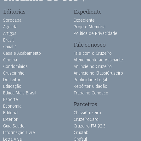
Editorias
Expediente
Sorocaba
Expediente
Agenda
Projeto Memória
Artigos
Política de Privacidade
Brasil
Fale conosco
Canal 1
Casa e Acabamento
Fale com o Cruzeiro
Cinema
Atendimento ao Assinante
Condomínios
Anuncie no Cruzeiro
Cruzeirinho
Anuncie no ClassiCruzeiro
Do Leitor
Publicidade Legal
Educação
Repórter Cidadão
Educa Mais Brasil
Trabalhe Conosco
Esporte
Parceiros
Economia
Editorial
ClassiCruzeiro
Exterior
CruzeiroCard
Guia Saúde
Cruzeiro FM 92.3
Informação Livre
CruxLab
Letra Viva
Grafsul