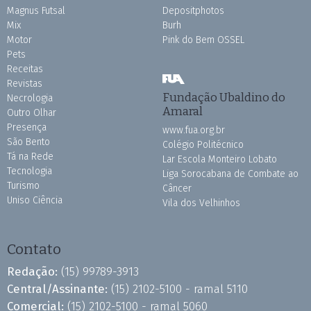
Magnus Futsal
Depositphotos
Mix
Burh
Motor
Pink do Bem OSSEL
Pets
Receitas
Revistas
Fundação Ubaldino do
Necrologia
Amaral
Outro Olhar
Presença
www.fua.org.br
São Bento
Colégio Politécnico
Tá na Rede
Lar Escola Monteiro Lobato
Tecnologia
Liga Sorocabana de Combate ao
Turismo
Câncer
Uniso Ciência
Vila dos Velhinhos
Contato
Redação:
(15) 99789-3913
Central/Assinante:
(15) 2102-5100 - ramal 5110
Comercial:
(15) 2102-5100 - ramal 5060