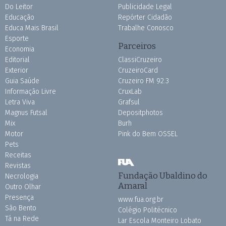
Do Leitor
Publicidade Legal
Educação
Repórter Cidadão
Educa Mais Brasil
Trabalhe Conosco
Esporte
Parceiros
Economia
Editorial
ClassiCruzeiro
Exterior
CruzeiroCard
Guia Saúde
Cruzeiro FM 92.3
Informação Livre
CruxLab
Letra Viva
Grafsul
Magnus Futsal
Depositphotos
Mix
Burh
Motor
Pink do Bem OSSEL
Pets
Receitas
Revistas
Fundação Ubaldino do
Necrologia
Amaral
Outro Olhar
Presença
www.fua.org.br
São Bento
Colégio Politécnico
Tá na Rede
Lar Escola Monteiro Lobato