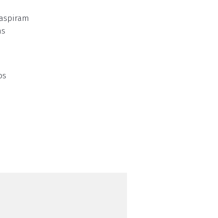
 aspiram
as
os