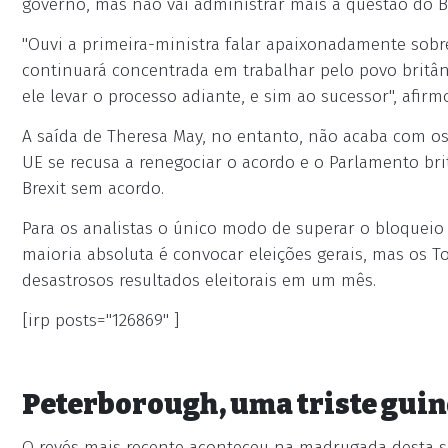
governo, mas não vai administrar mais a questão do B
"Ouvi a primeira-ministra falar apaixonadamente sobr
continuará concentrada em trabalhar pelo povo britân
ele levar o processo adiante, e sim ao sucessor", afir
A saída de Theresa May, no entanto, não acaba com os 
UE se recusa a renegociar o acordo e o Parlamento br
Brexit sem acordo.
Para os analistas o único modo de superar o bloquei
maioria absoluta é convocar eleições gerais, mas os T
desastrosos resultados eleitorais em um mês.
[irp posts="126869" ]
Peterborough, uma triste gui
O revés mais recente aconteceu na madrugada desta se