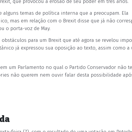
rexit, que provocou a erosão de seu poder em três anos.
e alguns temas de política interna que a preocupam. Ela
ico, mas em relação com o Brexit disse que já não corre
mou o porta-voz de May.
obstáculos para um Brexit que até agora se revelou impos
itânico já expressou sua oposição ao texto, assim como a
o em um Parlamento no qual o Partido Conservador não t
ories não querem nem ouvir falar desta possibilidade apó
nda
xta-feira (7), com o resultado de uma votação em Peterb