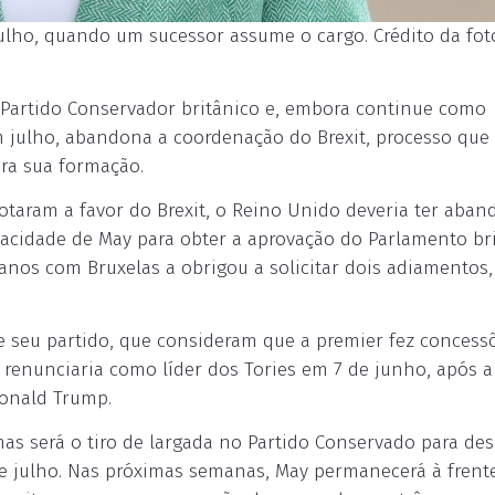
lho, quando um sucessor assume o cargo. Crédito da fot
o Partido Conservador britânico e, embora continue como
 julho, abandona a coordenação do Brexit, processo que 
ara sua formação.
otaram a favor do Brexit, o Reino Unido deveria ter aba
pacidade de May para obter a aprovação do Parlamento br
nos com Bruxelas a obrigou a solicitar dois adiamentos,
e seu partido, que consideram que a premier fez concess
renunciaria como líder dos Tories em 7 de junho, após a 
Donald Trump.
s será o tiro de largada no Partido Conservado para des
de julho. Nas próximas semanas, May permanecerá à frent