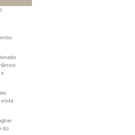
o:
virou
ndonado
itânico
 o
ões
visita
ignar
e do