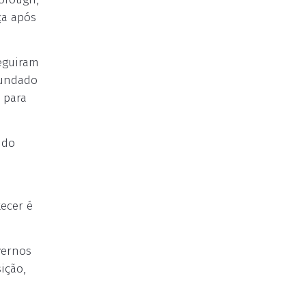
ça após
eguiram
fundado
 para
ndo
ecer é
vernos
ição,