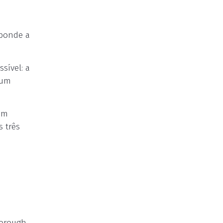
sponde a
sível: a
 um
em
s três
orough,