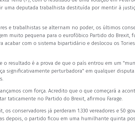
r uma deputada trabalhista destituída por mentir à justi
es e trabalhistas se alternam no poder, os últimos cons
em muito pequena para o eurofóbico Partido do Brexit, 
ra acabar com o sistema bipartidário e deslocou os Tories
ue o resultado é a prova de que o país entrou em um "mu
força significativamente perturbadora" em qualquer disputa
s.
ançamos com força. Acredito que o que começará a acont
ar taticamente no Partido do Brexit, afirmou Farage.
it, os conservadores já perderam 1.330 vereadores e 50 go
as depois, o partido ficou em uma humilhante quinta pos