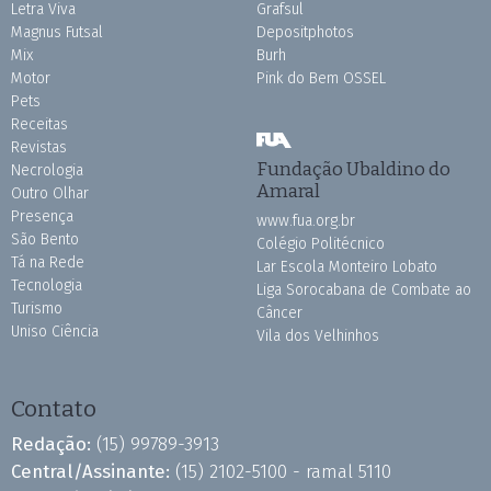
Letra Viva
Grafsul
Magnus Futsal
Depositphotos
Mix
Burh
Motor
Pink do Bem OSSEL
Pets
Receitas
Revistas
Fundação Ubaldino do
Necrologia
Amaral
Outro Olhar
Presença
www.fua.org.br
São Bento
Colégio Politécnico
Tá na Rede
Lar Escola Monteiro Lobato
Tecnologia
Liga Sorocabana de Combate ao
Turismo
Câncer
Uniso Ciência
Vila dos Velhinhos
Contato
Redação:
(15) 99789-3913
Central/Assinante:
(15) 2102-5100 - ramal 5110