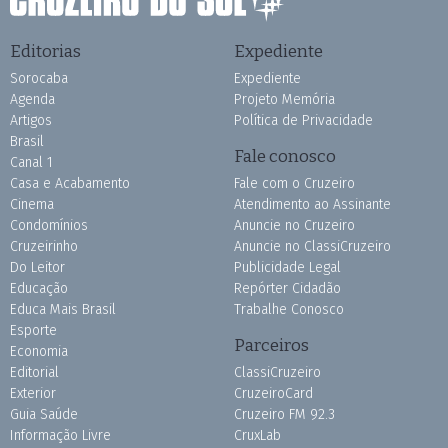
Editorias
Expediente
Sorocaba
Expediente
Agenda
Projeto Memória
Artigos
Política de Privacidade
Brasil
Fale conosco
Canal 1
Casa e Acabamento
Fale com o Cruzeiro
Cinema
Atendimento ao Assinante
Condomínios
Anuncie no Cruzeiro
Cruzeirinho
Anuncie no ClassiCruzeiro
Do Leitor
Publicidade Legal
Educação
Repórter Cidadão
Educa Mais Brasil
Trabalhe Conosco
Esporte
Parceiros
Economia
Editorial
ClassiCruzeiro
Exterior
CruzeiroCard
Guia Saúde
Cruzeiro FM 92.3
Informação Livre
CruxLab