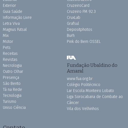
Exterior
CruzeiroCard
Guia Saúde
Cruzeiro FM 92.3
Informação Livre
CruxLab
Letra Viva
Grafsul
Magnus Futsal
Depositphotos
Mix
Burh
Motor
Pink do Bem OSSEL
Pets
Receitas
Revistas
Fundação Ubaldino do
Necrologia
Amaral
Outro Olhar
Presença
www.fua.org.br
São Bento
Colégio Politécnico
Tá na Rede
Lar Escola Monteiro Lobato
Tecnologia
Liga Sorocabana de Combate ao
Turismo
Câncer
Uniso Ciência
Vila dos Velhinhos
Contato