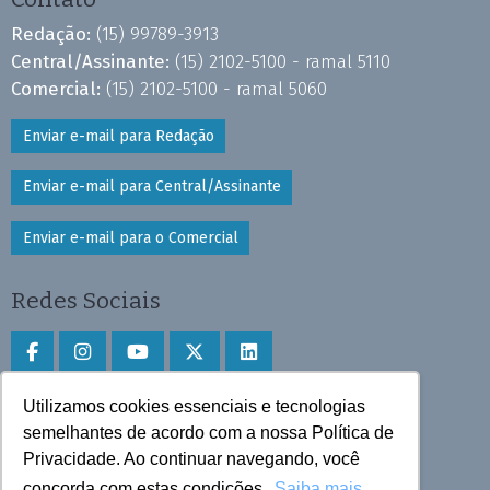
Redação:
(15) 99789-3913
Central/Assinante:
(15) 2102-5100 - ramal 5110
Comercial:
(15) 2102-5100 - ramal 5060
Enviar e-mail para Redação
Enviar e-mail para Central/Assinante
Enviar e-mail para o Comercial
Redes Sociais
Utilizamos cookies essenciais e tecnologias
Faça download do aplicativo
semelhantes de acordo com a nossa Política de
Privacidade. Ao continuar navegando, você
Play Store e App Store
concorda com estas condições.
Saiba mais