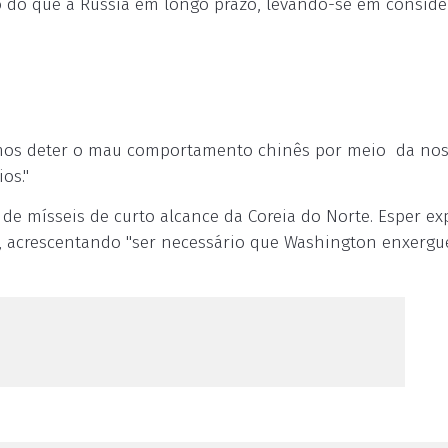
 do que a Rússia em longo prazo, levando-se em conside
emos deter o mau comportamento chinês por meio da no
os."
de mísseis de curto alcance da Coreia do Norte. Esper ex
, acrescentando "ser necessário que Washington enxerg