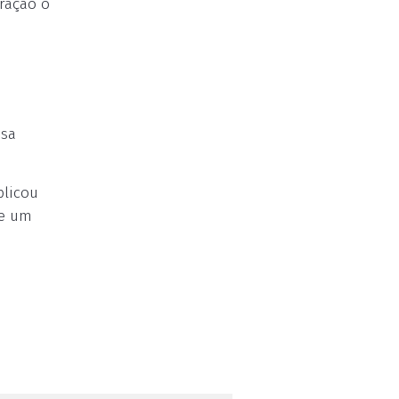
ração o
ssa
plicou
ue um