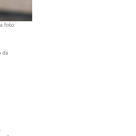
a foto:
o da
s