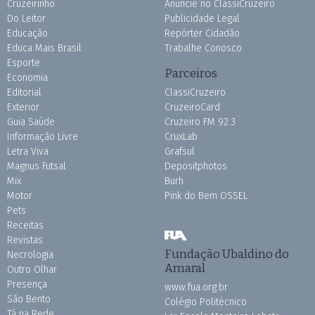
Cruzeirinho
Anuncie no ClassiCruzeiro
Do Leitor
Publicidade Legal
Educação
Repórter Cidadão
Educa Mais Brasil
Trabalhe Conosco
Esporte
Parceiros
Economia
Editorial
ClassiCruzeiro
Exterior
CruzeiroCard
Guia Saúde
Cruzeiro FM 92.3
Informação Livre
CruxLab
Letra Viva
Grafsul
Magnus Futsal
Depositphotos
Mix
Burh
Motor
Pink do Bem OSSEL
Pets
Receitas
Revistas
Fundação Ubaldino do
Necrologia
Amaral
Outro Olhar
Presença
www.fua.org.br
São Bento
Colégio Politécnico
Tá na Rede