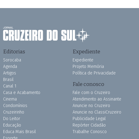
Editorias
Expediente
Sorocaba
Expediente
Agenda
Projeto Memória
Artigos
Política de Privacidade
Brasil
Fale conosco
Canal 1
Casa e Acabamento
Fale com o Cruzeiro
Cinema
Atendimento ao Assinante
Condomínios
Anuncie no Cruzeiro
Cruzeirinho
Anuncie no ClassiCruzeiro
Do Leitor
Publicidade Legal
Educação
Repórter Cidadão
Educa Mais Brasil
Trabalhe Conosco
Esporte