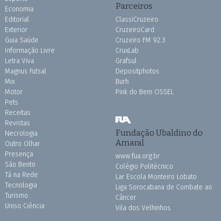
Parceiros
Economia
Editorial
ClassiCruzeiro
Exterior
CruzeiroCard
Guia Saúde
Cruzeiro FM 92.3
Informação Livre
CruxLab
Letra Viva
Grafsul
Magnus Futsal
Depositphotos
Mix
Burh
Motor
Pink do Bem OSSEL
Pets
Receitas
Revistas
Fundação Ubaldino do
Necrologia
Amaral
Outro Olhar
Presença
www.fua.org.br
São Bento
Colégio Politécnico
Tá na Rede
Lar Escola Monteiro Lobato
Tecnologia
Liga Sorocabana de Combate ao
Turismo
Câncer
Uniso Ciência
Vila dos Velhinhos