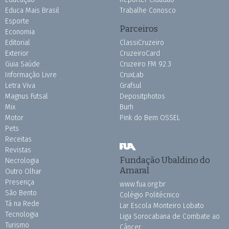
Educa Mais Brasil
Trabalhe Conosco
Esporte
Parceiros
Economia
Editorial
ClassiCruzeiro
Exterior
CruzeiroCard
Guia Saúde
Cruzeiro FM 92.3
Informação Livre
CruxLab
Letra Viva
Grafsul
Magnus Futsal
Depositphotos
Mix
Burh
Motor
Pink do Bem OSSEL
Pets
Receitas
Revistas
Fundação Ubaldino do
Necrologia
Amaral
Outro Olhar
Presença
www.fua.org.br
São Bento
Colégio Politécnico
Tá na Rede
Lar Escola Monteiro Lobato
Tecnologia
Liga Sorocabana de Combate ao
Turismo
Câncer