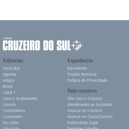
Editorias
Expediente
Sorocaba
Expediente
Agenda
Projeto Memória
Artigos
Política de Privacidade
Brasil
Fale conosco
Canal 1
Casa e Acabamento
Fale com o Cruzeiro
Cinema
Atendimento ao Assinante
Condomínios
Anuncie no Cruzeiro
Cruzeirinho
Anuncie no ClassiCruzeiro
Do Leitor
Publicidade Legal
Educação
Repórter Cidadão