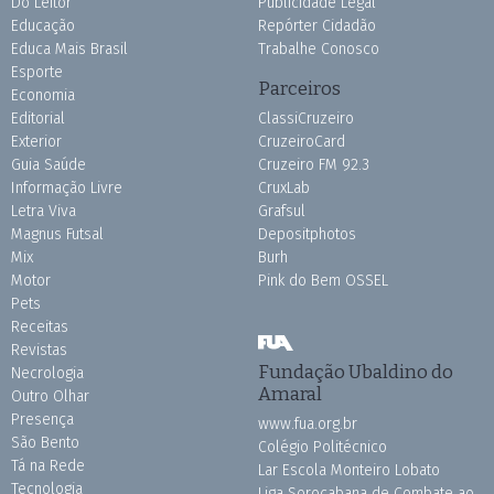
Do Leitor
Publicidade Legal
Educação
Repórter Cidadão
Educa Mais Brasil
Trabalhe Conosco
Esporte
Parceiros
Economia
Editorial
ClassiCruzeiro
Exterior
CruzeiroCard
Guia Saúde
Cruzeiro FM 92.3
Informação Livre
CruxLab
Letra Viva
Grafsul
Magnus Futsal
Depositphotos
Mix
Burh
Motor
Pink do Bem OSSEL
Pets
Receitas
Revistas
Fundação Ubaldino do
Necrologia
Amaral
Outro Olhar
Presença
www.fua.org.br
São Bento
Colégio Politécnico
Tá na Rede
Lar Escola Monteiro Lobato
Tecnologia
Liga Sorocabana de Combate ao