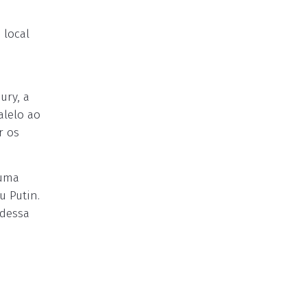
 local
ury, a
alelo ao
r os
 uma
u Putin.
 dessa