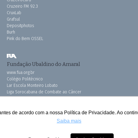
Cruzeiro FM 92.3
CruxLab
Grafsul
Depositphotos
Burh
Pink do Bem OSSEL
Fundação Ubaldino do Amaral
www.fua.org.br
Colégio Politécnico
Lar Escola Monteiro Lobato
Liga Sorocabana de Combate ao Câncer
Vila dos Velhinhos
antes de acordo com a nossa Política de Privacidade. Ao cont
Saiba mais
Todos os direitos reservados © 2025 Cruzeiro do Sul