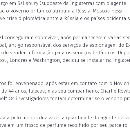
arço em Salisbury (sudoeste da Inglaterra) com o agente
ue o governo britânico atribuiu à Rússia. Moscou nega
e crise diplomática entre a Rússia e os países ocidentais
ripal conseguiram sobreviver, após permanecerem várias s
pal, antigo responsável dos serviços de espionagem do Ex
o de vender informação para os serviços britânicos. Depo
ou, Londres e Washington, decidiu se instalar na Inglater
icos foi envenenado, após estar em contato com o Novic
 de 44 anos, faleceu, mas seu companheiro, Charlie Rowle
ável". Os investigadores tentam determinar se o veneno p
osta a pelo menos dez vezes a quantidade do agente ner
ava em um frasco de perfume recolhido por seu parceiro, 