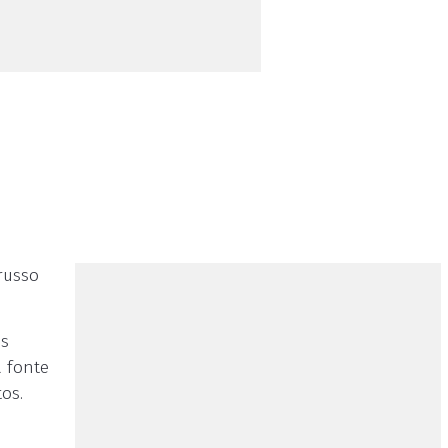
russo
as
 fonte
os.