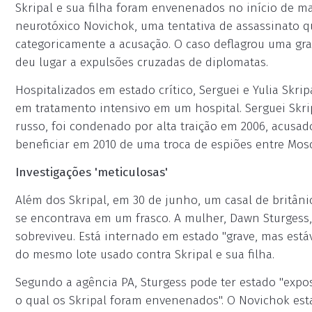
Skripal e sua filha foram envenenados no início de m
neurotóxico Novichok, uma tentativa de assassinato q
categoricamente a acusação. O caso deflagrou uma grav
deu lugar a expulsões cruzadas de diplomatas.
Hospitalizados em estado crítico, Serguei e Yulia Sk
em tratamento intensivo em um hospital. Serguei Skri
russo, foi condenado por alta traição em 2006, acusad
beneficiar em 2010 de uma troca de espiões entre Mosc
Investigações 'meticulosas'
Além dos Skripal, em 30 de junho, um casal de britân
se encontrava em um frasco. A mulher, Dawn Sturgess,
sobreviveu. Está internado em estado "grave, mas est
do mesmo lote usado contra Skripal e sua filha.
Segundo a agência PA, Sturgess pode ter estado "exp
o qual os Skripal foram envenenados". O Novichok est