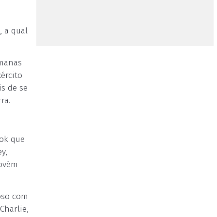
, a qual
emanas
ército
is de se
ra.
hok que
y,
rovém
voso com
Charlie,