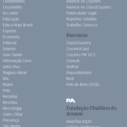
Condomínios
Anuncie no Cruzeiro
Cruzeirinho
Anuncie no ClassiCruzeiro
Do Leitor
Publicidade Legal
Educação
Repórter Cidadão
Educa Mais Brasil
Trabalhe Conosco
Esporte
Parceiros
Economia
Editorial
ClassiCruzeiro
Exterior
CruzeiroCard
Guia Saúde
Cruzeiro FM 92.3
Informação Livre
CruxLab
Letra Viva
Grafsul
Magnus Futsal
Depositphotos
Mix
Burh
Motor
Pink do Bem OSSEL
Pets
Receitas
Revistas
Fundação Ubaldino do
Necrologia
Amaral
Outro Olhar
Presença
www.fua.org.br
São Bento