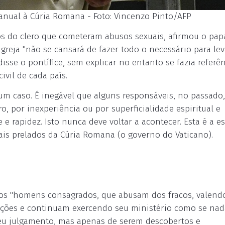
nual à Cúria Romana - Foto: Vincenzo Pinto/AFP
os do clero que cometeram abusos sexuais, afirmou o pap
reja "não se cansará de fazer todo o necessário para lev
isse o pontífice, sem explicar no entanto se fazia referê
civil de cada país.
um caso. É inegável que alguns responsáveis, no passado,
ro, por inexperiência ou por superficialidade espiritual e
 rapidez. Isto nunca deve voltar a acontecer. Esta é a e
ipais prelados da Cúria Romana (o governo do Vaticano).
a os "homens consagrados, que abusam dos fracos, valend
ções e continuam exercendo seu ministério como se nad
seu julgamento, mas apenas de serem descobertos e