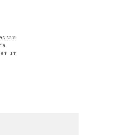
ias sem
ria
e, em um