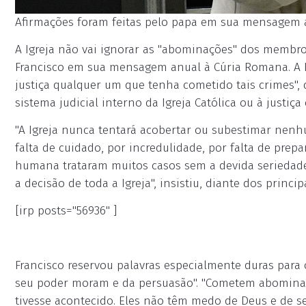
Afirmações foram feitas pelo papa em sua mensagem a
A Igreja não vai ignorar as "abominações" dos membr
Francisco em sua mensagem anual à Cúria Romana. A Ig
justiça qualquer um que tenha cometido tais crimes", d
sistema judicial interno da Igreja Católica ou à justiça 
"A Igreja nunca tentará acobertar ou subestimar nenh
falta de cuidado, por incredulidade, por falta de prepa
humana trataram muitos casos sem a devida seriedade e
a decisão de toda a Igreja", insistiu, diante dos princ
[irp posts="56936" ]
Francisco reservou palavras especialmente duras par
seu poder moram e da persuasão". "Cometem abomina
tivesse acontecido. Eles não têm medo de Deus e de 