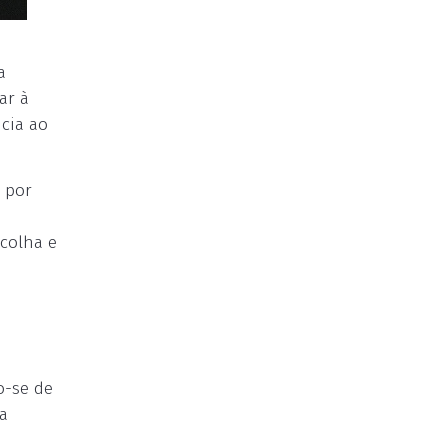
a
ar à
ncia ao
 por
scolha e
o-se de
a