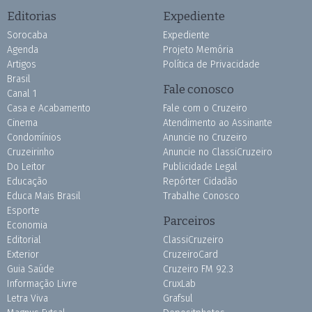
Editorias
Expediente
Sorocaba
Expediente
Agenda
Projeto Memória
Artigos
Política de Privacidade
Brasil
Fale conosco
Canal 1
Casa e Acabamento
Fale com o Cruzeiro
Cinema
Atendimento ao Assinante
Condomínios
Anuncie no Cruzeiro
Cruzeirinho
Anuncie no ClassiCruzeiro
Do Leitor
Publicidade Legal
Educação
Repórter Cidadão
Educa Mais Brasil
Trabalhe Conosco
Esporte
Parceiros
Economia
Editorial
ClassiCruzeiro
Exterior
CruzeiroCard
Guia Saúde
Cruzeiro FM 92.3
Informação Livre
CruxLab
Letra Viva
Grafsul