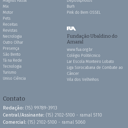
Magnus Futsal
Depositphotos
Mix
Burh
Motor
Pink do Bem OSSEL
Pets
Receitas
Revistas
Fundação Ubaldino do
Necrologia
Amaral
Outro Olhar
Presença
www.fua.org.br
São Bento
Colégio Politécnico
Tá na Rede
Lar Escola Monteiro Lobato
Tecnologia
Liga Sorocabana de Combate ao
Turismo
Câncer
Uniso Ciência
Vila dos Velhinhos
Contato
Redação:
(15) 99789-3913
Central/Assinante:
(15) 2102-5100 - ramal 5110
Comercial:
(15) 2102-5100 - ramal 5060