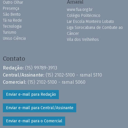
Amaral
Outro Olhar
Presença
www.fua.org.br
São Bento
Colégio Politécnico
Tá na Rede
Lar Escola Monteiro Lobato
Tecnologia
Liga Sorocabana de Combate ao
Turismo
Câncer
Uniso Ciência
Vila dos Velhinhos
Contato
Redação:
(15) 99789-3913
Central/Assinante:
(15) 2102-5100 - ramal 5110
Comercial:
(15) 2102-5100 - ramal 5060
Enviar e-mail para Redação
Enviar e-mail para Central/Assinante
Enviar e-mail para o Comercial