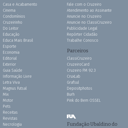
Casa e Acabamento
Fale com o Cruzeiro
Cinema
Atendimento ao Assinante
Condomínios
Anuncie no Cruzeiro
Cruzeirinho
Anuncie no ClassiCruzeiro
Do Leitor
Publicidade Legal
Educação
Repórter Cidadão
Educa Mais Brasil
Trabalhe Conosco
Esporte
Parceiros
Economia
Editorial
ClassiCruzeiro
Exterior
CruzeiroCard
Guia Saúde
Cruzeiro FM 92.3
Informação Livre
CruxLab
Letra Viva
Grafsul
Magnus Futsal
Depositphotos
Mix
Burh
Motor
Pink do Bem OSSEL
Pets
Receitas
Revistas
Fundação Ubaldino do
Necrologia