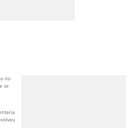
eu no
e se
entaria
nvolveu