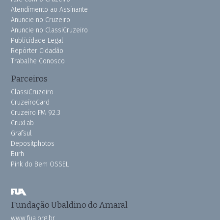
Atendimento ao Assinante
Anuncie no Cruzeiro
Anuncie no ClassiCruzeiro
Publicidade Legal
Repórter Cidadão
Trabalhe Conosco
Parceiros
ClassiCruzeiro
CruzeiroCard
Cruzeiro FM 92.3
CruxLab
Grafsul
Depositphotos
Burh
Pink do Bem OSSEL
Fundação Ubaldino do Amaral
www.fua.org.br