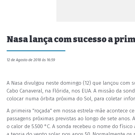
Nasa lança com sucesso a prime
12 de Agosto de 2018 às 16:59
A Nasa divulgou neste domingo (12) que lançou com s
Cabo Canaveral, na Flórida, nos EUA. A missão da sonda
colocar numa órbita próxima do Sol, para coletar info
A primeira "roçada" em nossa estrela-mãe acontece ce
passagens próximas previstas ao longo de sete anos. A
o calor de 5.500 °C. A sonda recebeu o nome do físico
a teoria do vento solar nos anos 50. Normalmente os