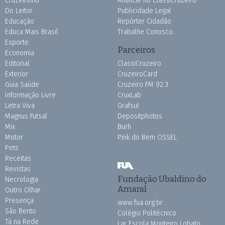
Cruzeirinho
Anuncie no ClassiCruzeiro
Do Leitor
Publicidade Legal
Educação
Repórter Cidadão
Educa Mais Brasil
Trabalhe Conosco
Esporte
Parceiros
Economia
Editorial
ClassiCruzeiro
Exterior
CruzeiroCard
Guia Saúde
Cruzeiro FM 92.3
Informação Livre
CruxLab
Letra Viva
Grafsul
Magnus Futsal
Depositphotos
Mix
Burh
Motor
Pink do Bem OSSEL
Pets
Receitas
Revistas
Fundação Ubaldino do
Necrologia
Amaral
Outro Olhar
Presença
www.fua.org.br
São Bento
Colégio Politécnico
Tá na Rede
Lar Escola Monteiro Lobato