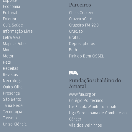
Esporte
Parceiros
Economia
Editorial
ClassiCruzeiro
Exterior
CruzeiroCard
Guia Saúde
Cruzeiro FM 92.3
Informação Livre
CruxLab
Letra Viva
Grafsul
Magnus Futsal
Depositphotos
Mix
Burh
Motor
Pink do Bem OSSEL
Pets
Receitas
Revistas
Fundação Ubaldino do
Necrologia
Amaral
Outro Olhar
Presença
www.fua.org.br
São Bento
Colégio Politécnico
Tá na Rede
Lar Escola Monteiro Lobato
Tecnologia
Liga Sorocabana de Combate ao
Turismo
Câncer
Uniso Ciência
Vila dos Velhinhos