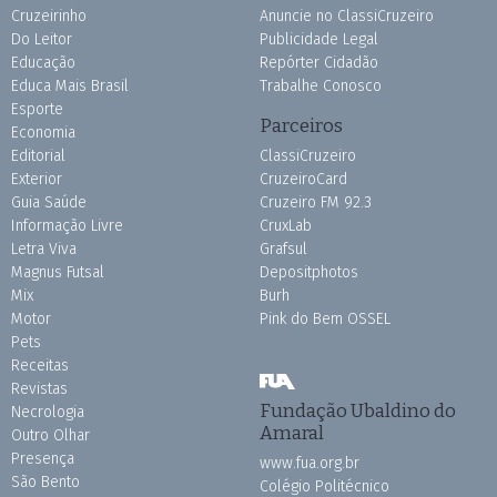
Cruzeirinho
Anuncie no ClassiCruzeiro
Do Leitor
Publicidade Legal
Educação
Repórter Cidadão
Educa Mais Brasil
Trabalhe Conosco
Esporte
Parceiros
Economia
Editorial
ClassiCruzeiro
Exterior
CruzeiroCard
Guia Saúde
Cruzeiro FM 92.3
Informação Livre
CruxLab
Letra Viva
Grafsul
Magnus Futsal
Depositphotos
Mix
Burh
Motor
Pink do Bem OSSEL
Pets
Receitas
Revistas
Fundação Ubaldino do
Necrologia
Amaral
Outro Olhar
Presença
www.fua.org.br
São Bento
Colégio Politécnico