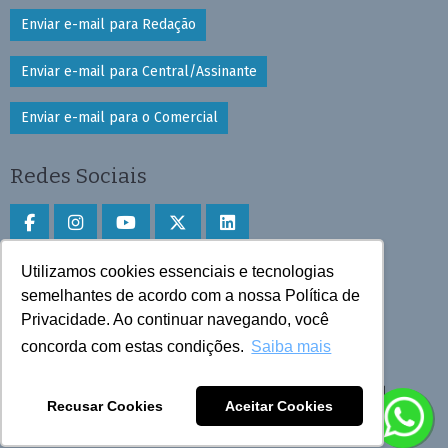
Enviar e-mail para Redação
Enviar e-mail para Central/Assinante
Enviar e-mail para o Comercial
Redes Sociais
Utilizamos cookies essenciais e tecnologias
Faça download do aplicativo
semelhantes de acordo com a nossa Política de
Privacidade. Ao continuar navegando, você
Play Store e App Store
concorda com estas condições.
Saiba mais
Todos os direitos reservados © 2025 Cruzeiro do Sul
Recusar Cookies
Aceitar Cookies