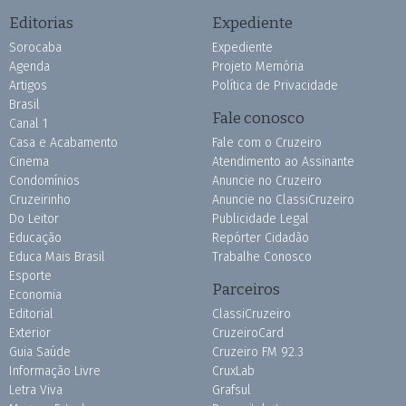
Editorias
Expediente
Sorocaba
Expediente
Agenda
Projeto Memória
Artigos
Política de Privacidade
Brasil
Fale conosco
Canal 1
Casa e Acabamento
Fale com o Cruzeiro
Cinema
Atendimento ao Assinante
Condomínios
Anuncie no Cruzeiro
Cruzeirinho
Anuncie no ClassiCruzeiro
Do Leitor
Publicidade Legal
Educação
Repórter Cidadão
Educa Mais Brasil
Trabalhe Conosco
Esporte
Parceiros
Economia
Editorial
ClassiCruzeiro
Exterior
CruzeiroCard
Guia Saúde
Cruzeiro FM 92.3
Informação Livre
CruxLab
Letra Viva
Grafsul