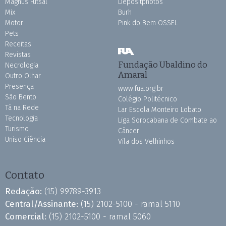
Magnus Futsal
Depositphotos
Mix
Burh
Motor
Pink do Bem OSSEL
Pets
Receitas
Revistas
Fundação Ubaldino do
Necrologia
Amaral
Outro Olhar
Presença
www.fua.org.br
São Bento
Colégio Politécnico
Tá na Rede
Lar Escola Monteiro Lobato
Tecnologia
Liga Sorocabana de Combate ao
Turismo
Câncer
Uniso Ciência
Vila dos Velhinhos
Contato
Redação:
(15) 99789-3913
Central/Assinante:
(15) 2102-5100 - ramal 5110
Comercial:
(15) 2102-5100 - ramal 5060