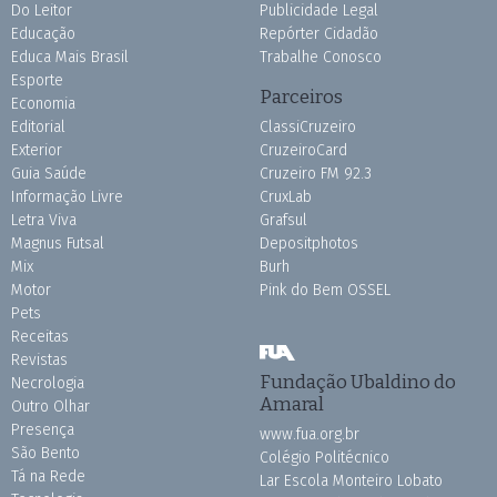
Do Leitor
Publicidade Legal
Educação
Repórter Cidadão
Educa Mais Brasil
Trabalhe Conosco
Esporte
Parceiros
Economia
Editorial
ClassiCruzeiro
Exterior
CruzeiroCard
Guia Saúde
Cruzeiro FM 92.3
Informação Livre
CruxLab
Letra Viva
Grafsul
Magnus Futsal
Depositphotos
Mix
Burh
Motor
Pink do Bem OSSEL
Pets
Receitas
Revistas
Fundação Ubaldino do
Necrologia
Amaral
Outro Olhar
Presença
www.fua.org.br
São Bento
Colégio Politécnico
Tá na Rede
Lar Escola Monteiro Lobato