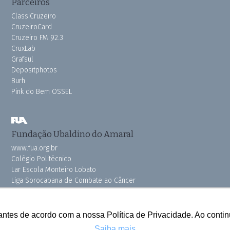
Parceiros
ClassiCruzeiro
CruzeiroCard
Cruzeiro FM 92.3
CruxLab
Grafsul
Depositphotos
Burh
Pink do Bem OSSEL
Fundação Ubaldino do Amaral
www.fua.org.br
Colégio Politécnico
Lar Escola Monteiro Lobato
Liga Sorocabana de Combate ao Câncer
Vila dos Velhinhos
antes de acordo com a nossa Política de Privacidade. Ao cont
Saiba mais