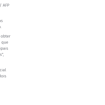
/ AFP
as
.
 obter
e que
ipais
",
cial
dois