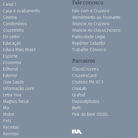
Fale conosco
Canal 1
Casa e Acabamento
Fale com o Cruzeiro
Cinema
Atendimento ao Assinante
Condomínios
Anuncie no Cruzeiro
Cruzeirinho
Anuncie no ClassiCruzeiro
Do Leitor
Publicidade Legal
Educação
Repórter Cidadão
Educa Mais Brasil
Trabalhe Conosco
Esporte
Parceiros
Economia
Editorial
ClassiCruzeiro
Exterior
CruzeiroCard
Guia Saúde
Cruzeiro FM 92.3
Informação Livre
CruxLab
Letra Viva
Grafsul
Magnus Futsal
Depositphotos
Mix
Burh
Motor
Pink do Bem OSSEL
Pets
Receitas
Revistas