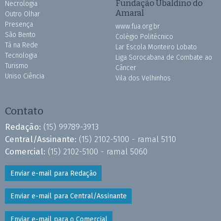
Fundação Ubaldino do
Necrologia
Amaral
Outro Olhar
Presença
www.fua.org.br
São Bento
Colégio Politécnico
Tá na Rede
Lar Escola Monteiro Lobato
Tecnologia
Liga Sorocabana de Combate ao
Turismo
Câncer
Uniso Ciência
Vila dos Velhinhos
Contato
Redação:
(15) 99789-3913
Central/Assinante:
(15) 2102-5100 - ramal 5110
Comercial:
(15) 2102-5100 - ramal 5060
Enviar e-mail para Redação
Enviar e-mail para Central/Assinante
Enviar e-mail para o Comercial