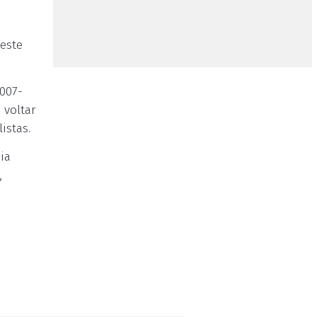
neste
007-
 voltar
istas.
ia
,