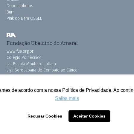
Depositphotos
Burh
Pink do Bem OSSEL
Fundação Ubaldino do Amaral
www.fua.org.br
Colégio Politécnico
Lar Escola Monteiro Lobato
Liga Sorocabana de Combate ao Câncer
Vila dos Velhinhos
antes de acordo com a nossa Política de Privacidade. Ao cont
Saiba mais
Todos os direitos reservados © 2025 Cruzeiro do Sul
Recusar Cookies
Aceitar Cookies