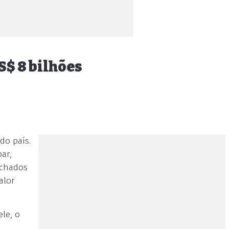
S$ 8 bilhões
do país.
ar,
echados
alor
le, o