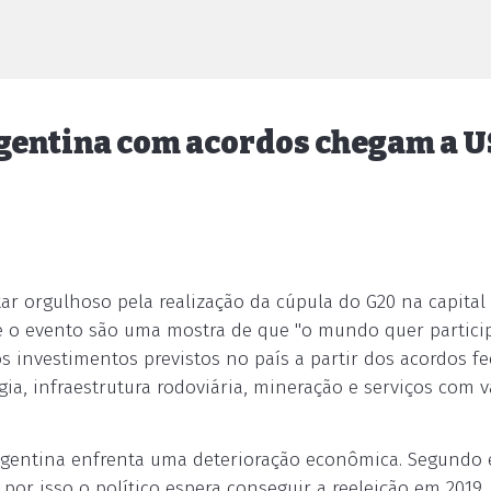
gentina com acordos chegam a U
ar orgulhoso pela realização da cúpula do G20 na capital 
te o evento são uma mostra de que "o mundo quer particip
os investimentos previstos no país a partir dos acordos f
a, infraestrutura rodoviária, mineração e serviços com v
Argentina enfrenta uma deterioração econômica. Segundo e
por isso o político espera conseguir a reeleição em 2019.