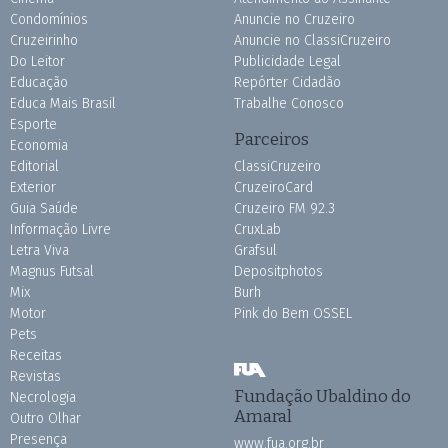
Condomínios
Anuncie no Cruzeiro
Cruzeirinho
Anuncie no ClassiCruzeiro
Do Leitor
Publicidade Legal
Educação
Repórter Cidadão
Educa Mais Brasil
Trabalhe Conosco
Esporte
Parceiros
Economia
Editorial
ClassiCruzeiro
Exterior
CruzeiroCard
Guia Saúde
Cruzeiro FM 92.3
Informação Livre
CruxLab
Letra Viva
Grafsul
Magnus Futsal
Depositphotos
Mix
Burh
Motor
Pink do Bem OSSEL
Pets
Receitas
Revistas
Fundação Ubaldino do
Necrologia
Amaral
Outro Olhar
Presença
www.fua.org.br