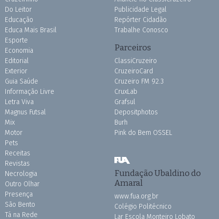
Do Leitor
Publicidade Legal
Educação
Repórter Cidadão
Educa Mais Brasil
Trabalhe Conosco
Esporte
Parceiros
Economia
Editorial
ClassiCruzeiro
Exterior
CruzeiroCard
Guia Saúde
Cruzeiro FM 92.3
Informação Livre
CruxLab
Letra Viva
Grafsul
Magnus Futsal
Depositphotos
Mix
Burh
Motor
Pink do Bem OSSEL
Pets
Receitas
Revistas
Fundação Ubaldino do
Necrologia
Amaral
Outro Olhar
Presença
www.fua.org.br
São Bento
Colégio Politécnico
Tá na Rede
Lar Escola Monteiro Lobato