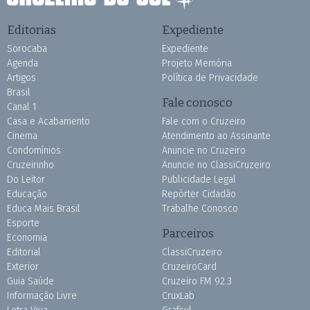
Editorias
Expediente
Sorocaba
Expediente
Agenda
Projeto Memória
Artigos
Política de Privacidade
Brasil
Fale conosco
Canal 1
Casa e Acabamento
Fale com o Cruzeiro
Cinema
Atendimento ao Assinante
Condomínios
Anuncie no Cruzeiro
Cruzeirinho
Anuncie no ClassiCruzeiro
Do Leitor
Publicidade Legal
Educação
Repórter Cidadão
Educa Mais Brasil
Trabalhe Conosco
Esporte
Parceiros
Economia
Editorial
ClassiCruzeiro
Exterior
CruzeiroCard
Guia Saúde
Cruzeiro FM 92.3
Informação Livre
CruxLab