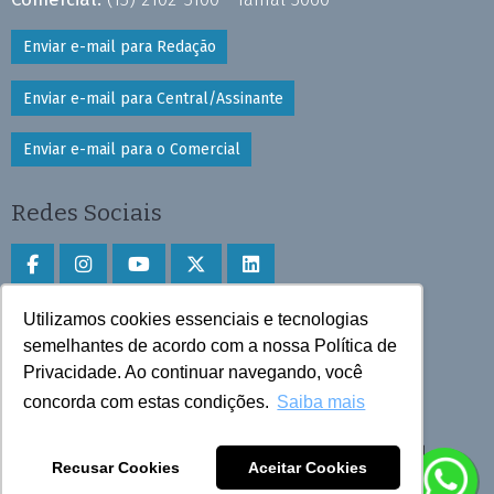
Enviar e-mail para Redação
Enviar e-mail para Central/Assinante
Enviar e-mail para o Comercial
Redes Sociais
Utilizamos cookies essenciais e tecnologias
Faça download do aplicativo
semelhantes de acordo com a nossa Política de
Privacidade. Ao continuar navegando, você
Play Store e App Store
concorda com estas condições.
Saiba mais
Todos os direitos reservados © 2025 Cruzeiro do Sul
Recusar Cookies
Aceitar Cookies