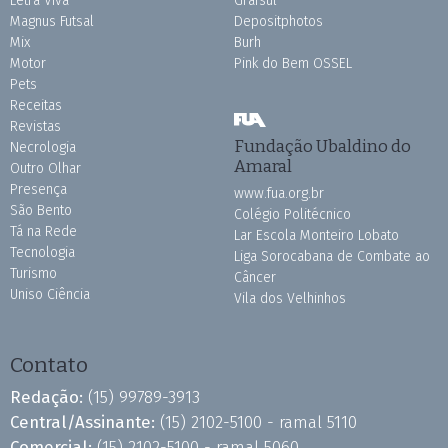
Letra Viva
Grafsul
Magnus Futsal
Depositphotos
Mix
Burh
Motor
Pink do Bem OSSEL
Pets
Receitas
Revistas
Fundação Ubaldino do
Necrologia
Amaral
Outro Olhar
Presença
www.fua.org.br
São Bento
Colégio Politécnico
Tá na Rede
Lar Escola Monteiro Lobato
Tecnologia
Liga Sorocabana de Combate ao
Turismo
Câncer
Uniso Ciência
Vila dos Velhinhos
Contato
Redação:
(15) 99789-3913
Central/Assinante:
(15) 2102-5100 - ramal 5110
Comercial:
(15) 2102-5100 - ramal 5060