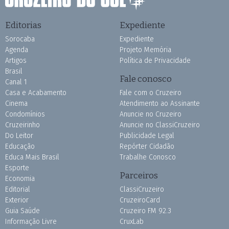
Editorias
Expediente
Sorocaba
Expediente
Agenda
Projeto Memória
Artigos
Política de Privacidade
Brasil
Fale conosco
Canal 1
Casa e Acabamento
Fale com o Cruzeiro
Cinema
Atendimento ao Assinante
Condomínios
Anuncie no Cruzeiro
Cruzeirinho
Anuncie no ClassiCruzeiro
Do Leitor
Publicidade Legal
Educação
Repórter Cidadão
Educa Mais Brasil
Trabalhe Conosco
Esporte
Parceiros
Economia
Editorial
ClassiCruzeiro
Exterior
CruzeiroCard
Guia Saúde
Cruzeiro FM 92.3
Informação Livre
CruxLab