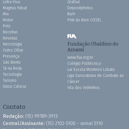
Letra Viva
Grafsul
Magnus Futsal
Depositphotos
Mix
Burh
Motor
Pink do Bem OSSEL
Pets
Receitas
Revistas
Fundação Ubaldino do
Necrologia
Amaral
Outro Olhar
Presença
www.fua.org.br
São Bento
Colégio Politécnico
Tá na Rede
Lar Escola Monteiro Lobato
Tecnologia
Liga Sorocabana de Combate ao
Turismo
Câncer
Uniso Ciência
Vila dos Velhinhos
Contato
Redação:
(15) 99789-3913
Central/Assinante:
(15) 2102-5100 - ramal 5110