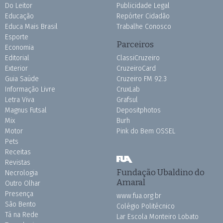
Do Leitor
Publicidade Legal
Educação
Repórter Cidadão
Educa Mais Brasil
Trabalhe Conosco
Esporte
Parceiros
Economia
Editorial
ClassiCruzeiro
Exterior
CruzeiroCard
Guia Saúde
Cruzeiro FM 92.3
Informação Livre
CruxLab
Letra Viva
Grafsul
Magnus Futsal
Depositphotos
Mix
Burh
Motor
Pink do Bem OSSEL
Pets
Receitas
Revistas
Fundação Ubaldino do
Necrologia
Amaral
Outro Olhar
Presença
www.fua.org.br
São Bento
Colégio Politécnico
Tá na Rede
Lar Escola Monteiro Lobato