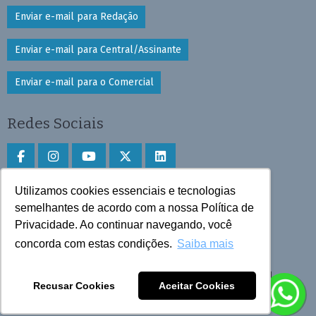
Enviar e-mail para Redação
Enviar e-mail para Central/Assinante
Enviar e-mail para o Comercial
Redes Sociais
Utilizamos cookies essenciais e tecnologias
Faça download do aplicativo
semelhantes de acordo com a nossa Política de
Privacidade. Ao continuar navegando, você
Play Store e App Store
concorda com estas condições.
Saiba mais
Todos os direitos reservados © 2025 Cruzeiro do Sul
Recusar Cookies
Aceitar Cookies