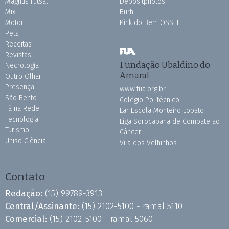
Magnus Futsal
Depositphotos
Mix
Burh
Motor
Pink do Bem OSSEL
Pets
Receitas
Revistas
Fundação Ubaldino do
Necrologia
Amaral
Outro Olhar
Presença
www.fua.org.br
São Bento
Colégio Politécnico
Tá na Rede
Lar Escola Monteiro Lobato
Tecnologia
Liga Sorocabana de Combate ao
Turismo
Câncer
Uniso Ciência
Vila dos Velhinhos
Contato
Redação:
(15) 99789-3913
Central/Assinante:
(15) 2102-5100 - ramal 5110
Comercial:
(15) 2102-5100 - ramal 5060