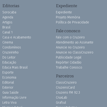
Editorias
Expediente
Sorocaba
Expediente
Agenda
Projeto Memória
Artigos
Política de Privacidade
Brasil
Fale conosco
Canal 1
Casa e Acabamento
Fale com o Cruzeiro
Cinema
Atendimento ao Assinante
Condomínios
Anuncie no Cruzeiro
Cruzeirinho
Anuncie no ClassiCruzeiro
Do Leitor
Publicidade Legal
Educação
Repórter Cidadão
Educa Mais Brasil
Trabalhe Conosco
Esporte
Parceiros
Economia
Editorial
ClassiCruzeiro
Exterior
CruzeiroCard
Guia Saúde
Cruzeiro FM 92.3
Informação Livre
CruxLab
Letra Viva
Grafsul