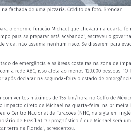
na fachada de uma pizzaria. Crédito da foto: Brendan
 para o enorme furacão Michael que chegará na quarta-feir
empo para se preparar está acabando", escreveu o govern
co de vida, não assuma nenhum risco. Se disserem para evac
stado de emergência e as áreas costeiras na zona de imp
com a rede ABC, isso afeta ao menos 120.000 pessoas. "O 
r após declarar na segunda-feira o estado de emergênci
ça com ventos máximos de 155 km/hora no Golfo de México
 o impacto direto de Michael na quarta-feira, na primeira
veu o Centro Nacional de Furacões (NHC, na sigla em inglê
rário de Brasília). "O prognóstico é que Michael será um
ar terra na Florida", acrescentou.