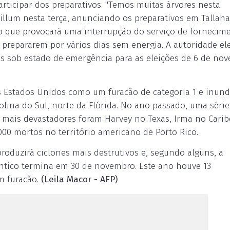
articipar dos preparativos. "Temos muitas árvores nesta
Gillum nesta terça, anunciando os preparativos em Tallaha
, o que provocará uma interrupção do serviço de fornecim
 prepararem por vários dias sem energia. A autoridade ele
eas sob estado de emergência para as eleições de 6 de no
os Estados Unidos como um furacão de categoria 1 e inun
olina do Sul, norte da Flórida. No ano passado, uma série
Os mais devastadores foram Harvey no Texas, Irma no Carib
.000 mortos no território americano de Porto Rico.
roduzirá ciclones mais destrutivos e, segundo alguns, a
lântico termina em 30 de novembro. Este ano houve 13
m furacão.
(Leila Macor - AFP)