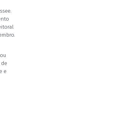
ssee.
ento
itoral
vembro.
dou
 de
e e