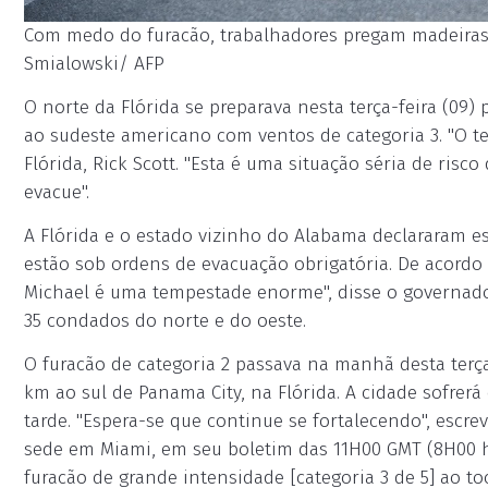
Com medo do furacão, trabalhadores pregam madeiras 
Smialowski/ AFP
O norte da Flórida se preparava nesta terça-feira (09)
ao sudeste americano com ventos de categoria 3. "O t
Flórida, Rick Scott. "Esta é uma situação séria de ris
evacue".
A Flórida e o estado vizinho do Alabama declararam e
estão sob ordens de evacuação obrigatória. De acordo 
Michael é uma tempestade enorme", disse o governado
35 condados do norte e do oeste.
O furacão de categoria 2 passava na manhã desta ter
km ao sul de Panama City, na Flórida. A cidade sofrerá
tarde. "Espera-se que continue se fortalecendo", escre
sede em Miami, em seu boletim das 11H00 GMT (8H00 ho
furacão de grande intensidade [categoria 3 de 5] ao toc