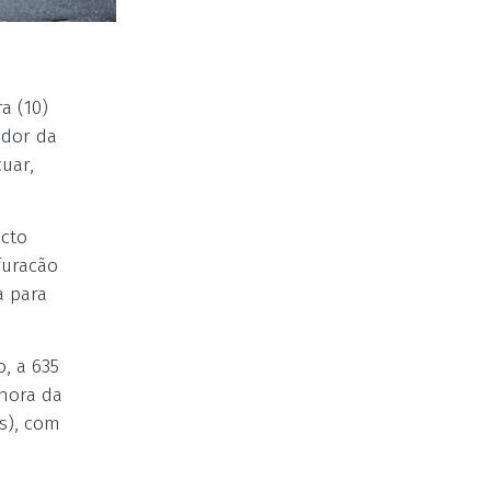
a (10)
ador da
uar,
acto
furacão
a para
, a 635
 hora da
s), com