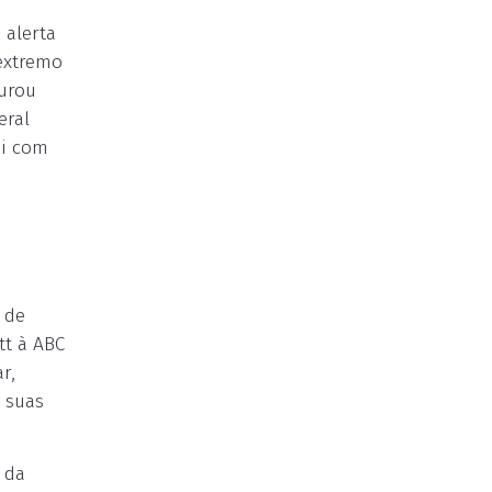
 alerta
 extremo
gurou
eral
ei com
 de
tt à ABC
r,
 suas
 da