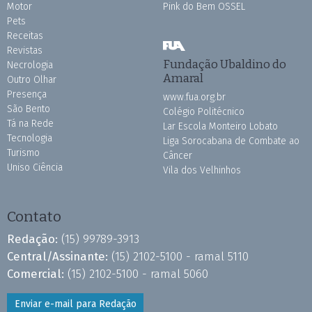
Motor
Pink do Bem OSSEL
Pets
Receitas
Revistas
Fundação Ubaldino do
Necrologia
Amaral
Outro Olhar
Presença
www.fua.org.br
São Bento
Colégio Politécnico
Tá na Rede
Lar Escola Monteiro Lobato
Tecnologia
Liga Sorocabana de Combate ao
Turismo
Câncer
Uniso Ciência
Vila dos Velhinhos
Contato
Redação:
(15) 99789-3913
Central/Assinante:
(15) 2102-5100 - ramal 5110
Comercial:
(15) 2102-5100 - ramal 5060
Enviar e-mail para Redação