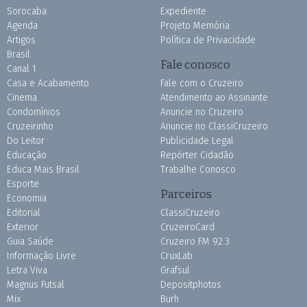
Sorocaba
Expediente
Agenda
Projeto Memória
Artigos
Política de Privacidade
Brasil
Fale conosco
Canal 1
Casa e Acabamento
Fale com o Cruzeiro
Cinema
Atendimento ao Assinante
Condomínios
Anuncie no Cruzeiro
Cruzeirinho
Anuncie no ClassiCruzeiro
Do Leitor
Publicidade Legal
Educação
Repórter Cidadão
Educa Mais Brasil
Trabalhe Conosco
Esporte
Parceiros
Economia
Editorial
ClassiCruzeiro
Exterior
CruzeiroCard
Guia Saúde
Cruzeiro FM 92.3
Informação Livre
CruxLab
Letra Viva
Grafsul
Magnus Futsal
Depositphotos
Mix
Burh