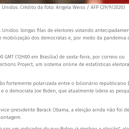
nidos. Crédito da foto: Angela Weiss / AFP (29/9/2020)
Unidos: longas filas de eleitores votando antecipadamen
de mobilização dos democratas e, por medo da pandemia 
 GMT (12H00 em Brasília) de sexta-feira, por correio ou
ions Project, um sistema online de estatísticas eleitora
o fortemente polarizada entre o bilionário republicano
 o democrata Joe Biden, que atualmente lidera as pesqu
ice-presidente Barack Obama, a eleição ainda não foi de
contagem.
ser um indicador de que Biden já ganhou a eleição", al