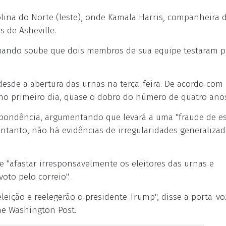
lina do Norte (leste), onde Kamala Harris, companheira 
s de Asheville.
quando soube que dois membros de sua equipe testaram p
esde a abertura das urnas na terça-feira. De acordo com
o primeiro dia, quase o dobro do número de quatro anos
spondência, argumentando que levará a uma "fraude de e
tanto, não há evidências de irregularidades generalizad
"afastar irresponsavelmente os eleitores das urnas e
voto pelo correio".
eição e reelegerão o presidente Trump", disse a porta-vo
he Washington Post.