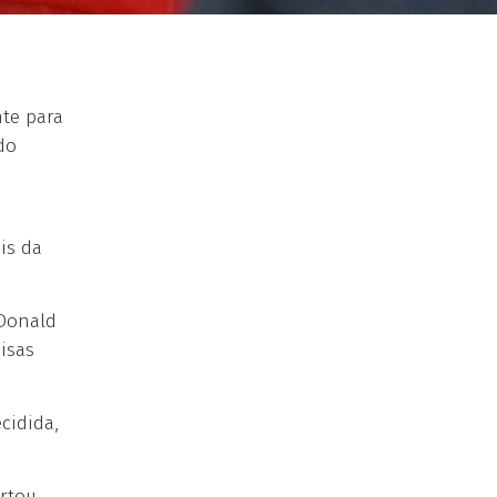
te para
do
is da
 Donald
isas
cidida,
ertou