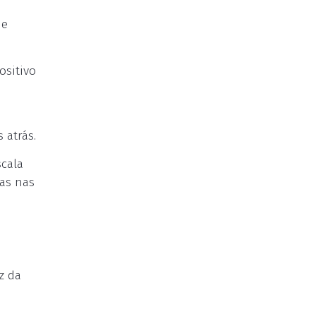
de
ositivo
 atrás.
scala
as nas
z da