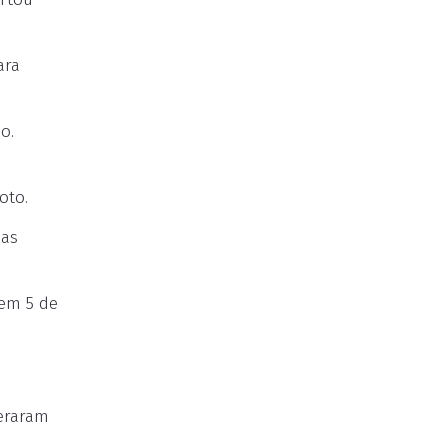
ara
o.
oto.
das
 em 5 de
eraram