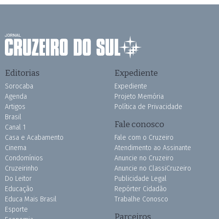
Editorias
Expediente
Sorocaba
Expediente
Agenda
Projeto Memória
Artigos
Política de Privacidade
Brasil
Fale conosco
Canal 1
Casa e Acabamento
Fale com o Cruzeiro
Cinema
Atendimento ao Assinante
Condomínios
Anuncie no Cruzeiro
Cruzeirinho
Anuncie no ClassiCruzeiro
Do Leitor
Publicidade Legal
Educação
Repórter Cidadão
Educa Mais Brasil
Trabalhe Conosco
Esporte
Parceiros