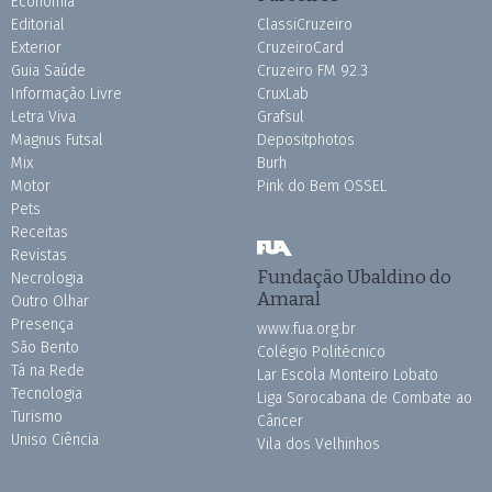
Economia
Editorial
ClassiCruzeiro
Exterior
CruzeiroCard
Guia Saúde
Cruzeiro FM 92.3
Informação Livre
CruxLab
Letra Viva
Grafsul
Magnus Futsal
Depositphotos
Mix
Burh
Motor
Pink do Bem OSSEL
Pets
Receitas
Revistas
Fundação Ubaldino do
Necrologia
Amaral
Outro Olhar
Presença
www.fua.org.br
São Bento
Colégio Politécnico
Tá na Rede
Lar Escola Monteiro Lobato
Tecnologia
Liga Sorocabana de Combate ao
Turismo
Câncer
Uniso Ciência
Vila dos Velhinhos