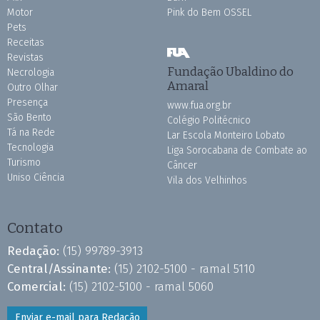
Motor
Pink do Bem OSSEL
Pets
Receitas
Revistas
Fundação Ubaldino do
Necrologia
Amaral
Outro Olhar
Presença
www.fua.org.br
São Bento
Colégio Politécnico
Tá na Rede
Lar Escola Monteiro Lobato
Tecnologia
Liga Sorocabana de Combate ao
Turismo
Câncer
Uniso Ciência
Vila dos Velhinhos
Contato
Redação:
(15) 99789-3913
Central/Assinante:
(15) 2102-5100 - ramal 5110
Comercial:
(15) 2102-5100 - ramal 5060
Enviar e-mail para Redação