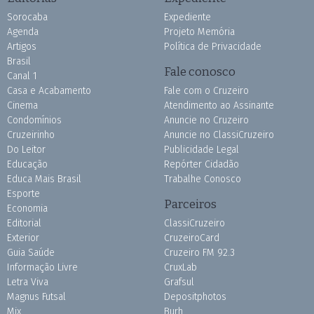
Sorocaba
Expediente
Agenda
Projeto Memória
Artigos
Política de Privacidade
Brasil
Fale conosco
Canal 1
Casa e Acabamento
Fale com o Cruzeiro
Cinema
Atendimento ao Assinante
Condomínios
Anuncie no Cruzeiro
Cruzeirinho
Anuncie no ClassiCruzeiro
Do Leitor
Publicidade Legal
Educação
Repórter Cidadão
Educa Mais Brasil
Trabalhe Conosco
Esporte
Parceiros
Economia
Editorial
ClassiCruzeiro
Exterior
CruzeiroCard
Guia Saúde
Cruzeiro FM 92.3
Informação Livre
CruxLab
Letra Viva
Grafsul
Magnus Futsal
Depositphotos
Mix
Burh