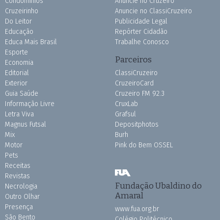
Condomínios
Anuncie no Cruzeiro
Cruzeirinho
Anuncie no ClassiCruzeiro
Do Leitor
Publicidade Legal
Educação
Repórter Cidadão
Educa Mais Brasil
Trabalhe Conosco
Esporte
Parceiros
Economia
Editorial
ClassiCruzeiro
Exterior
CruzeiroCard
Guia Saúde
Cruzeiro FM 92.3
Informação Livre
CruxLab
Letra Viva
Grafsul
Magnus Futsal
Depositphotos
Mix
Burh
Motor
Pink do Bem OSSEL
Pets
Receitas
Revistas
Fundação Ubaldino do
Necrologia
Amaral
Outro Olhar
Presença
www.fua.org.br
São Bento
Colégio Politécnico