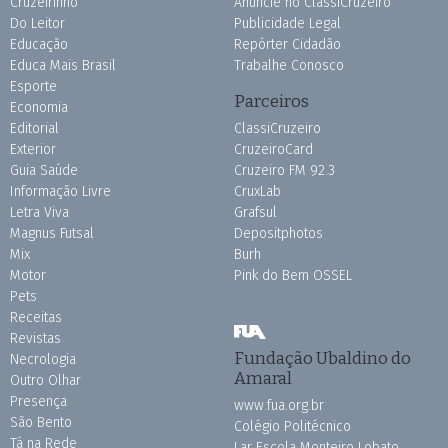
Cruzeirinho
Anuncie no ClassiCruzeiro
Do Leitor
Publicidade Legal
Educação
Repórter Cidadão
Educa Mais Brasil
Trabalhe Conosco
Esporte
Parceiros
Economia
Editorial
ClassiCruzeiro
Exterior
CruzeiroCard
Guia Saúde
Cruzeiro FM 92.3
Informação Livre
CruxLab
Letra Viva
Grafsul
Magnus Futsal
Depositphotos
Mix
Burh
Motor
Pink do Bem OSSEL
Pets
Receitas
Revistas
Fundação Ubaldino do
Necrologia
Amaral
Outro Olhar
Presença
www.fua.org.br
São Bento
Colégio Politécnico
Tá na Rede
Lar Escola Monteiro Lobato