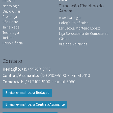
Revistas
Fundação Ubaldino do
Necrologia
Amaral
Outro Olhar
Presença
www.fua.org.br
São Bento
Colégio Politécnico
Tá na Rede
Lar Escola Monteiro Lobato
Tecnologia
Liga Sorocabana de Combate ao
Turismo
Câncer
Uniso Ciência
Vila dos Velhinhos
Contato
Redação:
(15) 99789-3913
Central/Assinante:
(15) 2102-5100 - ramal 5110
Comercial:
(15) 2102-5100 - ramal 5060
Enviar e-mail para Redação
Enviar e-mail para Central/Assinante