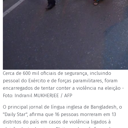
Cerca de 600 mil oficiais de segurança, incluindo
pessoal do Exército e de forças paramilitares, foram
encarregados de tentar conter a violência na eleição -
Foto: Indranil MUKHERJEE / AFP
O principal jornal de língua inglesa de Bangladesh, o
"Daily Star", afirma que 16 pessoas morreram em 13
distritos do país em casos de violência ligados à