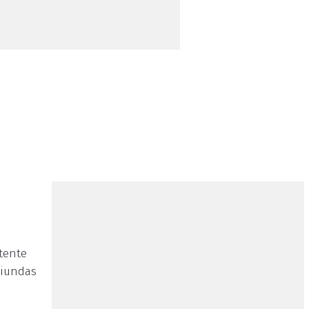
tente
riundas