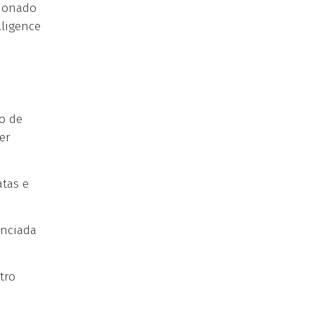
cionado
lligence
o de
er
atas e
anciada
tro