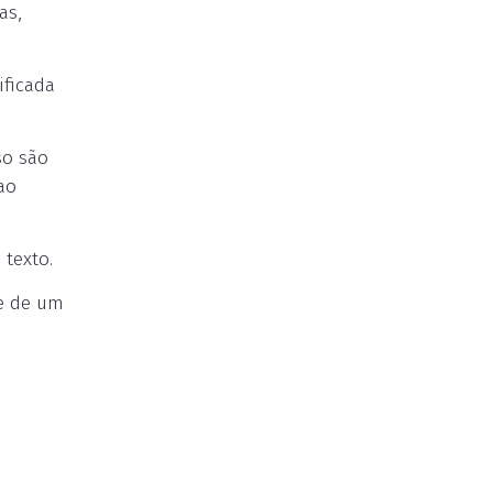
as,
ificada
so são
ao
 texto.
te de um