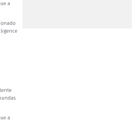
que a
cionado
lligence
tente
riundas
que a