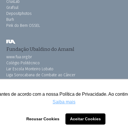
CruxLab
Grafsul
Depositphotos
Burh
Pink do Bem OSSEL
Fundação Ubaldino do Amaral
www.fua.org.br
Colégio Politécnico
Lar Escola Monteiro Lobato
Liga Sorocabana de Combate ao Câncer
Vila dos Velhinhos
antes de acordo com a nossa Política de Privacidade. Ao cont
Saiba mais
Todos os direitos reservados © 2025 Cruzeiro do Sul
Recusar Cookies
Aceitar Cookies