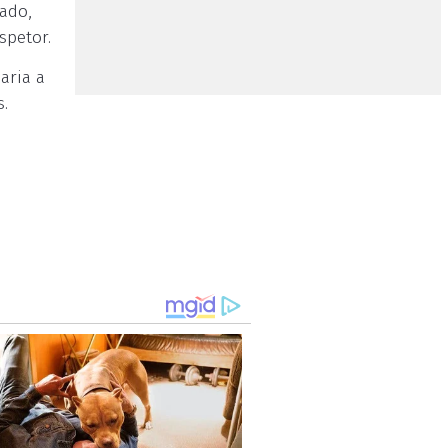
ado,
spetor.
aria a
s.