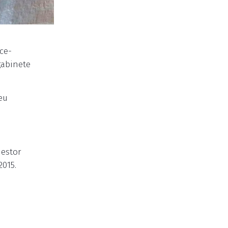
ce-
gabinete
eu
Nestor
015.