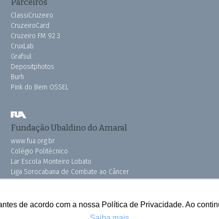
Parceiros
ClassiCruzeiro
CruzeiroCard
Cruzeiro FM 92.3
CruxLab
Grafsul
Depositphotos
Burh
Pink do Bem OSSEL
Fundação Ubaldino do Amaral
www.fua.org.br
Colégio Politécnico
Lar Escola Monteiro Lobato
Liga Sorocabana de Combate ao Câncer
Vila dos Velhinhos
antes de acordo com a nossa Política de Privacidade. Ao cont
Saiba mais