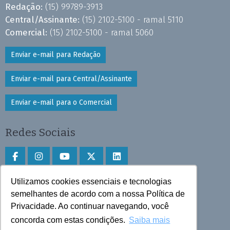
Redação:
(15) 99789-3913
Central/Assinante:
(15) 2102-5100 - ramal 5110
Comercial:
(15) 2102-5100 - ramal 5060
Enviar e-mail para Redação
Enviar e-mail para Central/Assinante
Enviar e-mail para o Comercial
Redes Sociais
Utilizamos cookies essenciais e tecnologias
Faça download do aplicativo
semelhantes de acordo com a nossa Política de
Privacidade. Ao continuar navegando, você
Play Store e App Store
concorda com estas condições.
Saiba mais