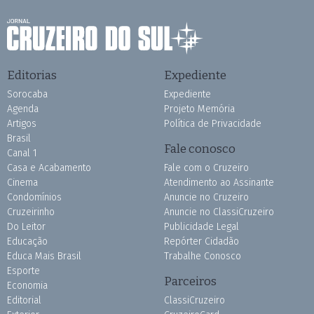
Editorias
Expediente
Sorocaba
Expediente
Agenda
Projeto Memória
Artigos
Política de Privacidade
Brasil
Fale conosco
Canal 1
Casa e Acabamento
Fale com o Cruzeiro
Cinema
Atendimento ao Assinante
Condomínios
Anuncie no Cruzeiro
Cruzeirinho
Anuncie no ClassiCruzeiro
Do Leitor
Publicidade Legal
Educação
Repórter Cidadão
Educa Mais Brasil
Trabalhe Conosco
Esporte
Parceiros
Economia
Editorial
ClassiCruzeiro