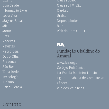
Exterior
CruzeiroCard
Guia Saúde
Cruzeiro FM 92.3
Informação Livre
CruxLab
Letra Viva
Grafsul
Magnus Futsal
Depositphotos
Mix
Burh
Motor
Pink do Bem OSSEL
Pets
Receitas
Revistas
Fundação Ubaldino do
Necrologia
Amaral
Outro Olhar
Presença
www.fua.org.br
São Bento
Colégio Politécnico
Tá na Rede
Lar Escola Monteiro Lobato
Tecnologia
Liga Sorocabana de Combate ao
Turismo
Câncer
Uniso Ciência
Vila dos Velhinhos
Contato