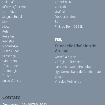
Guia Saúde
Cruzeiro FM 92.3
Informação Livre
CruxLab
Letra Viva
Grafsul
Magnus Futsal
Depositphotos
Mix
Burh
Motor
Pink do Bem OSSEL
Pets
Receitas
Revistas
Fundação Ubaldino do
Necrologia
Amaral
Outro Olhar
Presença
www.fua.org.br
São Bento
Colégio Politécnico
Tá na Rede
Lar Escola Monteiro Lobato
Tecnologia
Liga Sorocabana de Combate ao
Turismo
Câncer
Uniso Ciência
Vila dos Velhinhos
Contato
Redação:
(15) 99789-3913