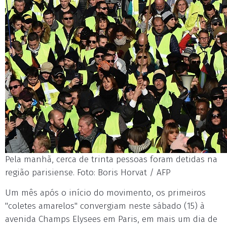
Pela manhã, cerca de trinta pessoas foram detidas na
região parisiense. Foto: Boris Horvat / AFP
Um mês após o início do movimento, os primeiros
"coletes amarelos" convergiam neste sábado (15) à
avenida Champs Elysees em Paris, em mais um dia de