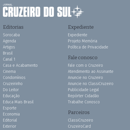
Editorias
Expediente
Sorocaba
Expediente
Agenda
Projeto Memória
Artigos
Política de Privacidade
Brasil
Fale conosco
Canal 1
Casa e Acabamento
Fale com o Cruzeiro
Cinema
Atendimento ao Assinante
Condomínios
Anuncie no Cruzeiro
Cruzeirinho
Anuncie no ClassiCruzeiro
Do Leitor
Publicidade Legal
Educação
Repórter Cidadão
Educa Mais Brasil
Trabalhe Conosco
Esporte
Parceiros
Economia
Editorial
ClassiCruzeiro
Exterior
CruzeiroCard