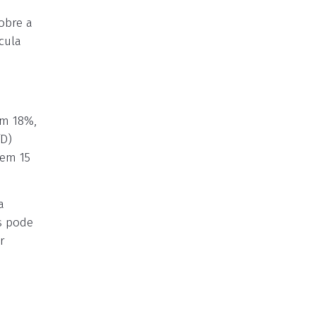
obre a
cula
om 18%,
fD)
 em 15
a
s pode
r