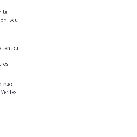
nte.
a em seu
e tentou
ros,
mingo
 Verdes