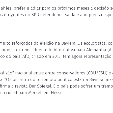
Nahles, preferiu adiar para os próximos meses a decisão s
os dirigentes do SPD defendem a saída e a imprensa espe
muito reforçados da eleição na Baviera. Os ecologistas, c
mpo, a extrema-direita do Alternativa para Alemanha (A
co do país. AfD, criado em 2013, tem agora representação
oalizão" nacional entre entre conservadores (CDU/CSU) e 
 "O epicentro do terremoto político está na Baviera, ma
irma a revista Der Spiegel. E o país pode sofrer um tremo
l crucial para Merkel, em Hesse.