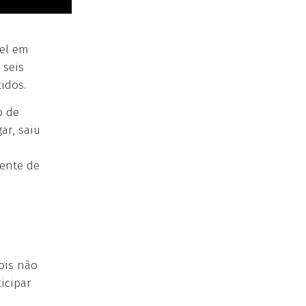
kel em
 seis
idos.
o de
ar, saiu
ente de
ois não
icipar