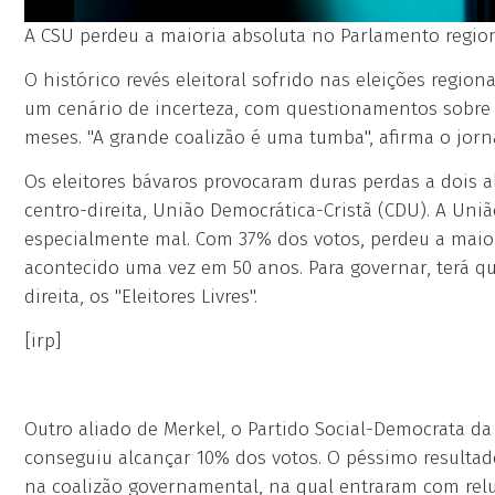
A CSU perdeu a maioria absoluta no Parlamento region
O histórico revés eleitoral sofrido nas eleições regio
um cenário de incerteza, com questionamentos sobre o
meses. "A grande coalizão é uma tumba", afirma o jorn
Os eleitores bávaros provocaram duras perdas a dois 
centro-direita, União Democrática-Cristã (CDU). A União
especialmente mal. Com 37% dos votos, perdeu a maior
acontecido uma vez em 50 anos. Para governar, terá
direita, os "Eleitores Livres".
[irp]
Outro aliado de Merkel, o Partido Social-Democrata da
conseguiu alcançar 10% dos votos. O péssimo resultad
na coalizão governamental, na qual entraram com relutâ