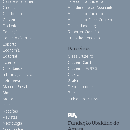
Casa e Acabamento
Fale com o Cruzeiro
Cinema
Atendimento ao Assinante
Condomínios
Anuncie no Cruzeiro
Cruzeirinho
Anuncie no ClassiCruzeiro
Do Leitor
Publicidade Legal
Educação
Repórter Cidadão
Educa Mais Brasil
Trabalhe Conosco
Esporte
Parceiros
Economia
Editorial
ClassiCruzeiro
Exterior
CruzeiroCard
Guia Saúde
Cruzeiro FM 92.3
Informação Livre
CruxLab
Letra Viva
Grafsul
Magnus Futsal
Depositphotos
Mix
Burh
Motor
Pink do Bem OSSEL
Pets
Receitas
Revistas
Fundação Ubaldino do
Necrologia
Amaral
Outro Olhar