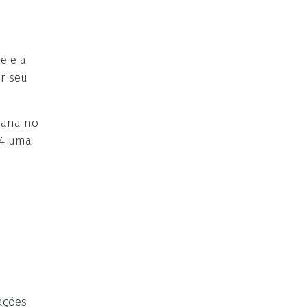
e e a
r seu
emana no
14 uma
ações