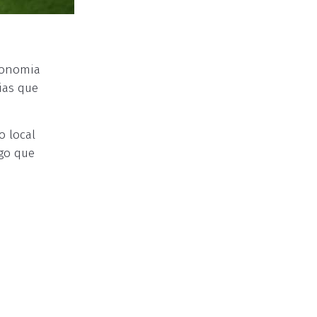
conomia
ias que
o local
go que