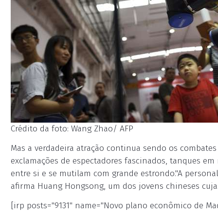
Crédito da foto: Wang Zhao/ AFP
Mas a verdadeira atração continua sendo os combates 
exclamações de espectadores fascinados, tanques em 
entre si e se mutilam com grande estrondo."A personali
afirma Huang Hongsong, um dos jovens chineses cuja
[irp posts="9131" name="Novo plano econômico de Mad