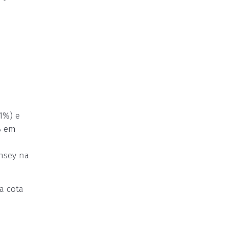
1%) e
% em
insey na
a cota