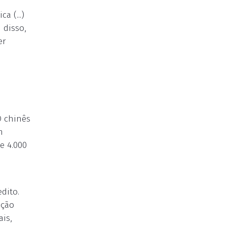
a (...)
 disso,
er
O chinês
m
e 4.000
dito.
pção
ais,