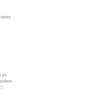
teres.
e as
olidem
",