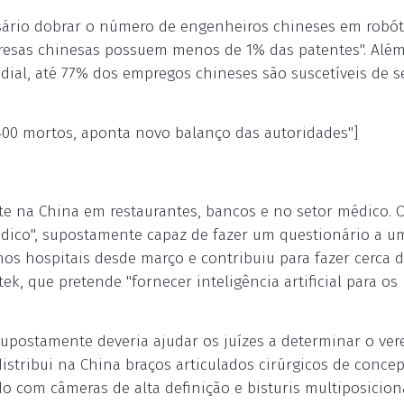
sário dobrar o número de engenheiros chineses em robótic
mpresas chinesas possuem menos de 1% das patentes". Além
dial, até 77% dos empregos chineses são suscetíveis de s
400 mortos, aponta novo balanço das autoridades"]
ente na China em restaurantes, bancos e no setor médico. 
édico", supostamente capaz de fazer um questionário a u
 nos hospitais desde março e contribuiu para fazer cerca d
ek, que pretende "fornecer inteligência artificial para os
upostamente deveria ajudar os juízes a determinar o vere
distribui na China braços articulados cirúrgicos de conce
o com câmeras de alta definição e bisturis multiposicion