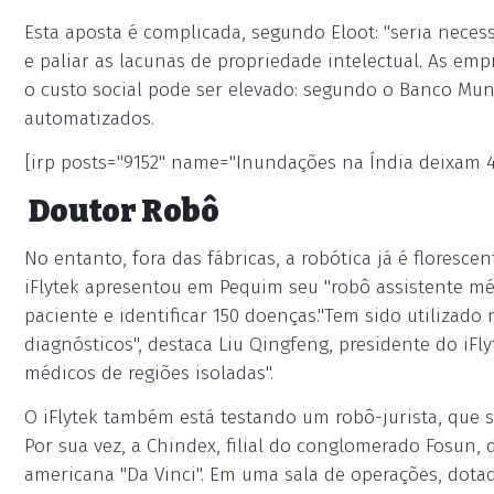
Esta aposta é complicada, segundo Eloot: "seria neces
e paliar as lacunas de propriedade intelectual. As e
o custo social pode ser elevado: segundo o Banco Mun
automatizados.
[irp posts="9152" name="Inundações na Índia deixam 
Doutor Robô
No entanto, fora das fábricas, a robótica já é floresc
iFlytek apresentou em Pequim seu "robô assistente m
paciente e identificar 150 doenças."Tem sido utilizado
diagnósticos", destaca Liu Qingfeng, presidente do iFlyt
médicos de regiões isoladas".
O iFlytek também está testando um robô-jurista, que s
Por sua vez, a Chindex, filial do conglomerado Fosun, 
americana "Da Vinci". Em uma sala de operações, dotad